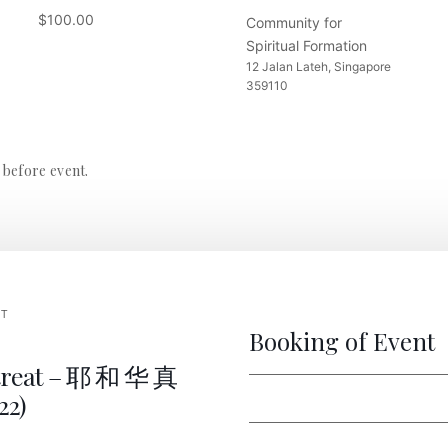
$100.00
Community for
Spiritual Formation
12 Jalan Lateh, Singapore
359110
 before event.
NT
Booking of Event
etreat – 耶 和 华 真
2)