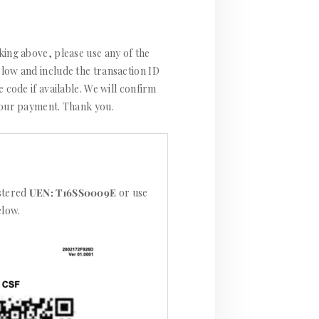
ing above, please use any of the
ow and include the transaction ID
 code if available. We will confirm
your payment. Thank you.
stered
UEN: T16SS0009E
or use
elow.