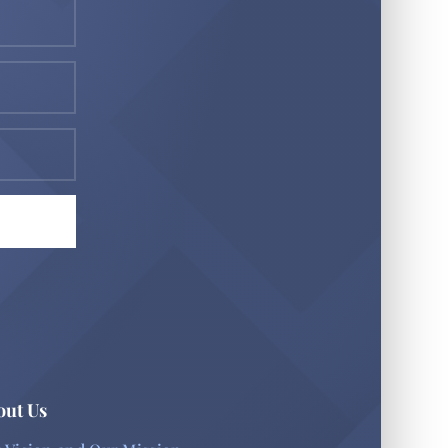
out Us