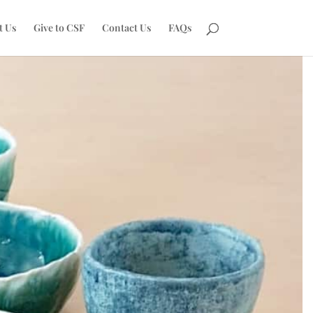
t Us
Give to CSF
Contact Us
FAQs