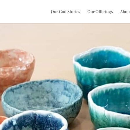
Our God Stories
Our Offerings
Abou