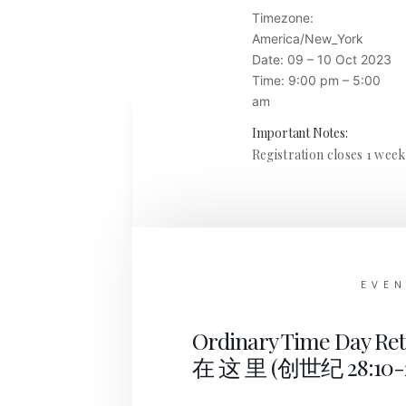
Timezone:
America/New_York
Date:
09 – 10 Oct 2023
Time:
9:00 pm – 5:00
am
Important Notes:
Registration closes 1 week
EVE
Ordinary Time Day R
在 这 里 (创世纪 28:10-2